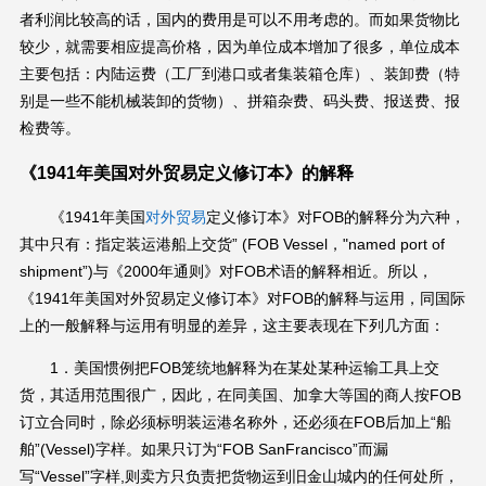
者利润比较高的话，国内的费用是可以不用考虑的。而如果货物比
较少，就需要相应提高价格，因为单位成本增加了很多，单位成本
主要包括：内陆运费（工厂到港口或者集装箱仓库）、装卸费（特
别是一些不能机械装卸的货物）、拼箱杂费、码头费、报送费、报
检费等。
《1941年美国对外贸易定义修订本》的解释
《1941年美国
对外贸易
定义修订本》对FOB的解释分为六种，
其中只有：指定装运港船上交货” (FOB Vessel，"named port of
shipment”)与《2000年通则》对FOB术语的解释相近。所以，
《1941年美国对外贸易定义修订本》对FOB的解释与运用，同国际
上的一般解释与运用有明显的差异，这主要表现在下列几方面：
1．美国惯例把FOB笼统地解释为在某处某种运输工具上交
货，其适用范围很广，因此，在同美国、加拿大等国的商人按FOB
订立合同时，除必须标明装运港名称外，还必须在FOB后加上“船
舶”(Vessel)字样。如果只订为“FOB SanFrancisco”而漏
写“Vessel”字样,则卖方只负责把货物运到旧金山城内的任何处所，