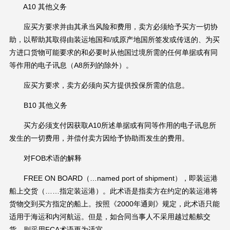
A10 其他义务
应买方要求并由其承当风险和费用，卖方必须给予买方一切协
助，以帮助其取得由装运地国和/或原产地国所签发或传送的、为买
方进口货物可能要求的和必要时从他国过境所需的任何单据或有同
等作用的电子讯息（A8所列的除外）。
应买方要求，卖方必须向买方提供投保所需的信息。
B10 其他义务
买方必须支付因获取A10所述单据或有同等作用的电子讯息所
发生的一切费用，并偿付卖方因给予协助而发生的费用。
对FOB术语的解释
FREE ON BOARD（…named port of shipment），即装运港
船上交货（……指定装运港）。此术语是指卖方在约定的装运港将
货物交到买方指定的船上。按照《2000年通则》规定，此术语只能
适用于海运和内河航运。但是，如合同当事人不采用越过船舷交
货，则采用FCA术语更为适宜。