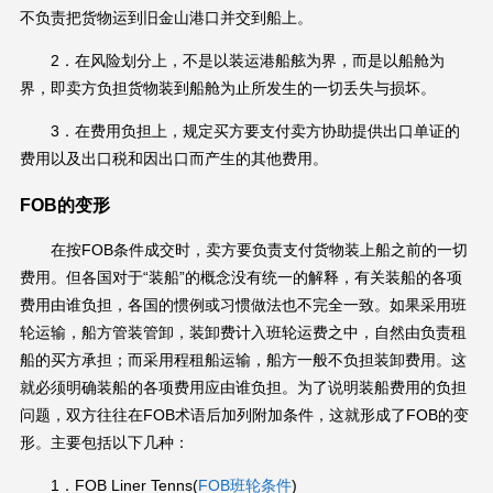
不负责把货物运到旧金山港口并交到船上。
2．在风险划分上，不是以装运港船舷为界，而是以船舱为
界，即卖方负担货物装到船舱为止所发生的一切丢失与损坏。
3．在费用负担上，规定买方要支付卖方协助提供出口单证的
费用以及出口税和因出口而产生的其他费用。
FOB的变形
在按FOB条件成交时，卖方要负责支付货物装上船之前的一切
费用。但各国对于“装船”的概念没有统一的解释，有关装船的各项
费用由谁负担，各国的惯例或习惯做法也不完全一致。如果采用班
轮运输，船方管装管卸，装卸费计入班轮运费之中，自然由负责租
船的买方承担；而采用程租船运输，船方一般不负担装卸费用。这
就必须明确装船的各项费用应由谁负担。为了说明装船费用的负担
问题，双方往往在FOB术语后加列附加条件，这就形成了FOB的变
形。主要包括以下几种：
1．FOB Liner Tenns(
FOB班轮条件
)