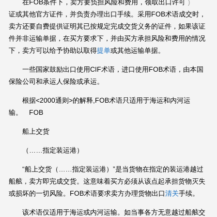
在FOB条件下，卖方要负担风险和费用，领取出口许可
)
证或其他官方证件，并负责办理出口手续。采用FOB术语成交时，
卖方还要自费提供证明其已按规定完成交货义务的证件，如果该证
件并非运输单据，在买方要求下，并由买方承担风险和费用的情况
下，卖方可以给予协助以取得
提单
或其他运输单据。
一些国家鼓励出口使用CIF术语，进口使用FOB术语，由本国
保险公司和承运人保险或承运。
根据<2000通则>的解释,FOB术语只适用于海运和内河运
输。 FOB
船上交货
（……指定装运港）
“船上交货（……指定装运港）”是当货物在指定的装运港越过
船舷，卖方即完成交货。这意味着买方必须从该点起承担货物灭失
或损坏的一切风险。FOB术语要求卖方办理货物出口
清关
手续。
该术语仅适用于海运或内河运输。如当事各方无意越过船舷交