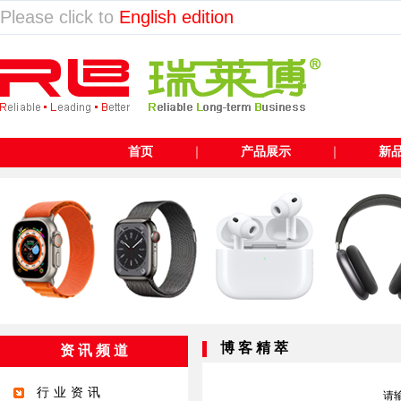
Please click to
English edition
首页
｜
产品展示
｜
新
博 客 精 萃
资 讯 频 道
行业资讯
请