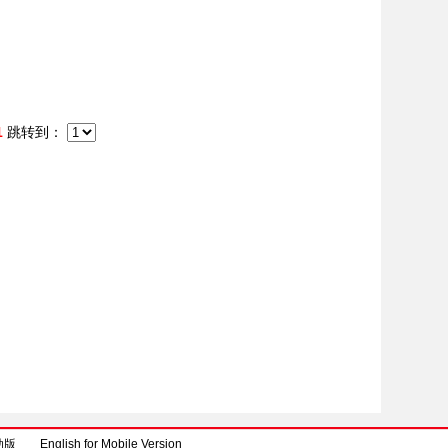
1
跳转到：
动版
English for Mobile Version