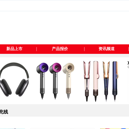
｜
新品上市
｜
产品报价
｜
资讯频道
快充线