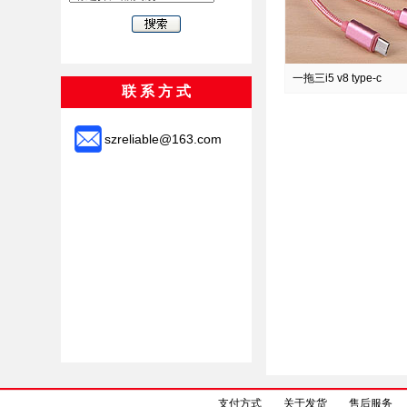
一拖三i5 v8 type-c
联 系 方 式
szreliable@163.com
支付方式
关于发货
售后服务