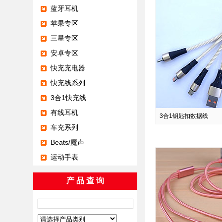
蓝牙耳机
苹果专区
三星专区
安卓专区
快充充电器
快充线系列
3合1快充线
有线耳机
3合1钥匙扣数据线
车充系列
Beats/魔声
运动手表
产 品 查 询